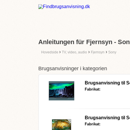
Anleitungen für Fjernsyn - So
›
›
›
Hovedside
TV, video, audio
Fjernsyn
Sony
Brugsanvisninger i kategorien
Brugsanvisning til
S
Fabrikat:
Brugsanvisning til
S
Fabrikat: