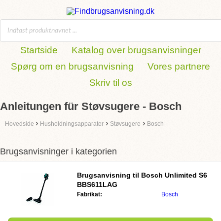
Startside
Katalog over brugsanvisninger
Spørg om en brugsanvisning
Vores partnere
Skriv til os
Anleitungen für Støvsugere - Bosch
›
›
›
Hovedside
Husholdningsapparater
Støvsugere
Bosch
Brugsanvisninger i kategorien
Brugsanvisning til
Bosch Unlimited S6
BBS611LAG
Fabrikat:
Bosch