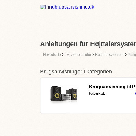
Anleitungen für Højttalersyste
›
›
›
Hovedside
TV, video, audio
Højttalersystemer
Phili
Brugsanvisninger i kategorien
Brugsanvisning til
P
Fabrikat: