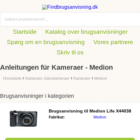
Startside
Katalog over brugsanvisninger
Spørg om en brugsanvisning
Vores partnere
Skriv til os
Anleitungen für Kameraer - Medion
›
›
›
Hovedside
Kameraer, videokameraer
Kameraer
Medion
Brugsanvisninger i kategorien
Brugsanvisning til
Medion Life X44038
Fabrikat:
Medion