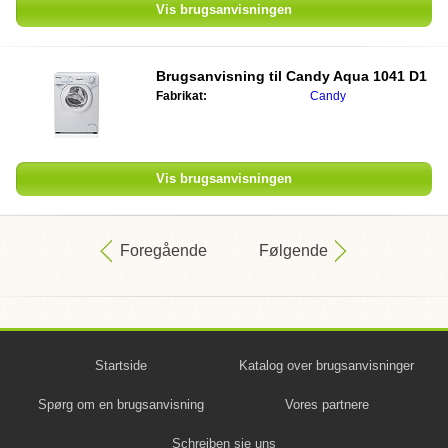
Vis brugsanvisningen
Brugsanvisning til
Candy Aqua 1041 D1
Fabrikat:
Candy
Vis brugsanvisningen
Foregående
Følgende
Startside
Katalog over brugsanvisninger
Spørg om en brugsanvisning
Vores partnere
Schreiben sie uns