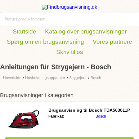
Startside
Katalog over brugsanvisninger
Spørg om en brugsanvisning
Vores partnere
Skriv til os
Anleitungen für Strygejern - Bosch
›
›
›
Hovedside
Husholdningsapparater
Strygejern
Bosch
Brugsanvisninger i kategorien
Brugsanvisning til
Bosch TDA503011P
Fabrikat:
Bosch