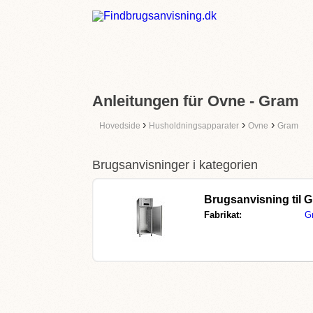
Anleitungen für Ovne - Gram
›
›
›
Hovedside
Husholdningsapparater
Ovne
Gram
Brugsanvisninger i kategorien
Brugsanvisning til
G
Fabrikat:
G