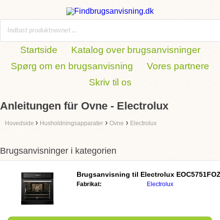
Startside
Katalog over brugsanvisninger
Spørg om en brugsanvisning
Vores partnere
Skriv til os
Anleitungen für Ovne - Electrolux
›
›
›
Hovedside
Husholdningsapparater
Ovne
Electrolux
Brugsanvisninger i kategorien
Brugsanvisning til
Electrolux EOC5751FO
Fabrikat:
Electrolux