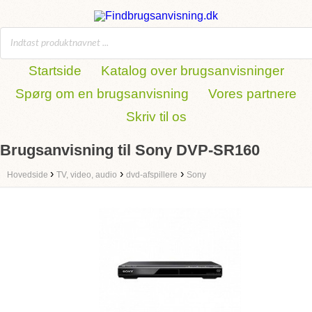
Startside
Katalog over brugsanvisninger
Spørg om en brugsanvisning
Vores partnere
Skriv til os
Brugsanvisning til Sony DVP-SR160
›
›
›
Hovedside
TV, video, audio
dvd-afspillere
Sony