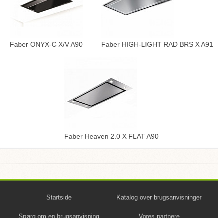
Faber ONYX-C X/V A90
Faber HIGH-LIGHT RAD BRS X A91
Faber Heaven 2.0 X FLAT A90
Startside
Katalog over brugsanvisninger
Spørg om en brugsanvisning
Vores partnere