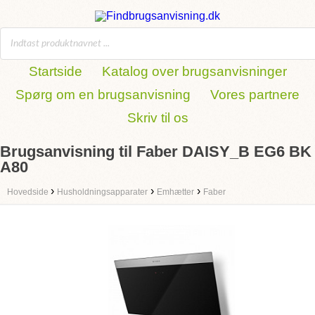
Startside
Katalog over brugsanvisninger
Spørg om en brugsanvisning
Vores partnere
Skriv til os
Brugsanvisning til Faber DAISY_B EG6 BK
A80
›
›
›
Hovedside
Husholdningsapparater
Emhætter
Faber