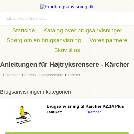
Startside
Katalog over brugsanvisninger
Spørg om en brugsanvisning
Vores partnere
Skriv til os
Anleitungen für Højtryksrensere - Kärcher
›
›
›
Hovedside
Andet
Højtryksrensere
Kärcher
Brugsanvisninger i kategorien
Brugsanvisning til
Kärcher K2.14 Plus
Fabrikat:
Karcher