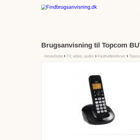
Brugsanvisning til Topcom B
›
›
›
Hovedside
TV, video, audio
Fastnettelefoner
Topc