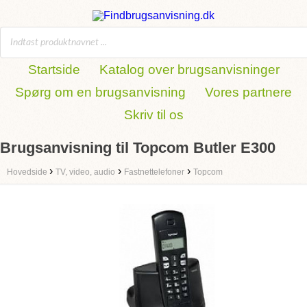
Startside
Katalog over brugsanvisninger
Spørg om en brugsanvisning
Vores partnere
Skriv til os
Brugsanvisning til Topcom Butler E300
›
›
›
Hovedside
TV, video, audio
Fastnettelefoner
Topcom