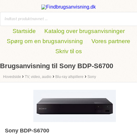
Startside
Katalog over brugsanvisninger
Spørg om en brugsanvisning
Vores partnere
Skriv til os
Brugsanvisning til Sony BDP-S6700
›
›
›
Hovedside
TV, video, audio
Blu-ray afspillere
Sony
Sony BDP-S6700