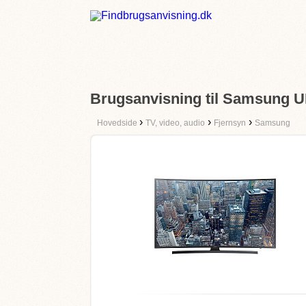
Brugsanvisning til Samsung
›
›
›
Hovedside
TV, video, audio
Fjernsyn
Samsung