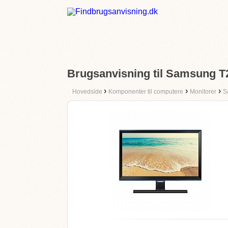
Brugsanvisning til Samsung 
›
›
›
Hovedside
Komponenter til computere
Monitorer
S