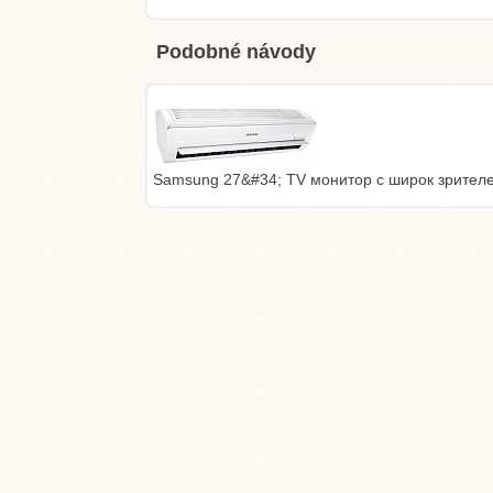
Podobné návody
Samsung 27&#34; TV монитор с широк зрител