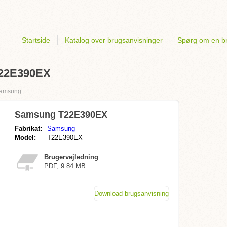
Startside
Katalog over brugsanvisninger
Spørg om en b
T22E390EX
amsung
Samsung T22E390EX
Fabrikat:
Samsung
Model:
T22E390EX
Brugervejledning
PDF, 9.84 MB
Download brugsanvisning