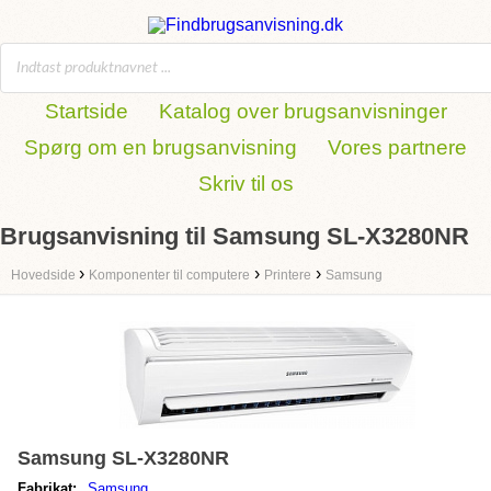
Startside
Katalog over brugsanvisninger
Spørg om en brugsanvisning
Vores partnere
Skriv til os
Brugsanvisning til Samsung SL-X3280NR
›
›
›
Hovedside
Komponenter til computere
Printere
Samsung
Samsung SL-X3280NR
Fabrikat:
Samsung