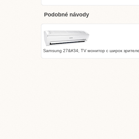
Podobné návody
Samsung 27&#34; TV монитор с широк зрител