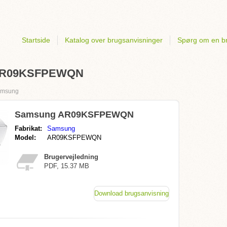
Startside
Katalog over brugsanvisninger
Spørg om en b
g AR09KSFPEWQN
msung
Samsung AR09KSFPEWQN
Fabrikat:
Samsung
Model:
AR09KSFPEWQN
Brugervejledning
PDF, 15.37 MB
Download brugsanvisning