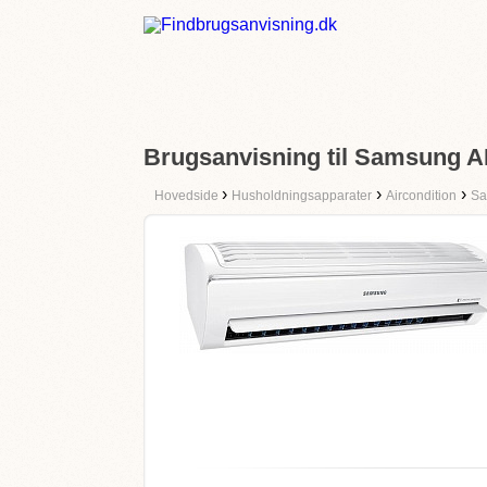
Brugsanvisning til Samsun
›
›
›
Hovedside
Husholdningsapparater
Aircondition
Sa