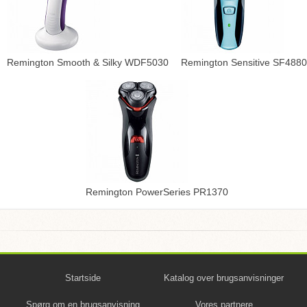
Remington Smooth & Silky WDF5030
Remington Sensitive SF4880
Remington PowerSeries PR1370
Startside
Katalog over brugsanvisninger
Spørg om en brugsanvisning
Vores partnere