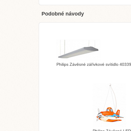
Podobné návody
Philips Závěsné zářivkové svítidlo 4033