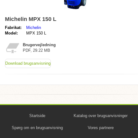
Michelin MPX 150 L
Fabrikat:
Michelin
Model:
MPX 150 L
Brugervejledning
PDF, 29.22 MB
Download brugsanvisning
Startside
Katalog over brugsanvisninger
Spørg om en brugsanvisning
Vores partnere