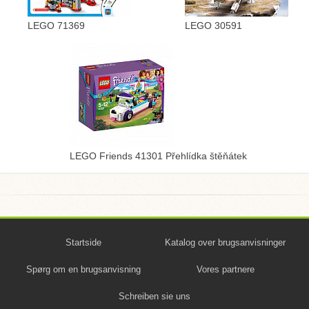
LEGO 71369
LEGO 30591
LEGO Friends 41301 Přehlídka štěňátek
Startside
Katalog over brugsanvisninger
Spørg om en brugsanvisning
Vores partnere
Schreiben sie uns