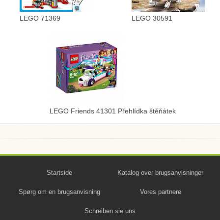
LEGO 71369
LEGO 30591
LEGO Friends 41301 Přehlídka štěňátek
Startside
Katalog over brugsanvisninger
Spørg om en brugsanvisning
Vores partnere
Schreiben sie uns