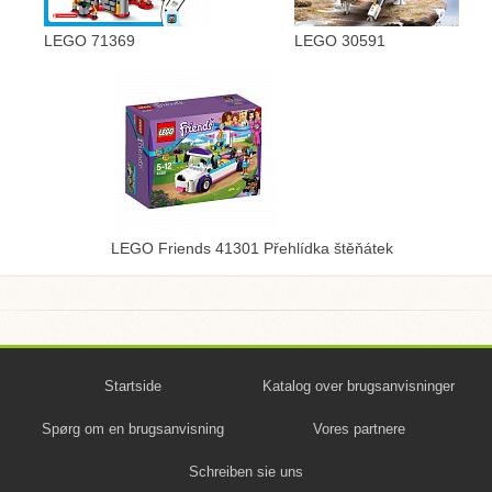
LEGO 71369
LEGO 30591
LEGO Friends 41301 Přehlídka štěňátek
Startside
Katalog over brugsanvisninger
Spørg om en brugsanvisning
Vores partnere
Schreiben sie uns